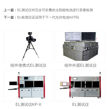
上一篇：
EL测试仪对完全可折叠的太阳能电池进行质量检测
下一篇：
EL检测仪还适用于下一代光伏电池HJT吗
组件便携式EL测试仪
组件外观EL测试仪
EL测试仪KP-X
EL测试仪